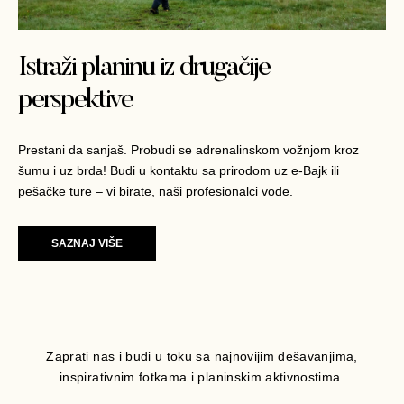
Istraži planinu iz drugačije
perspektive
Prestani da sanjaš. Probudi se adrenalinskom vožnjom kroz
šumu i uz brda! Budi u kontaktu sa prirodom uz e-Bajk ili
pešačke ture – vi birate, naši profesionalci vode.
SAZNAJ VIŠE
Zaprati nas i budi u toku sa najnovijim dešavanjima,
inspirativnim fotkama i planinskim aktivnostima.