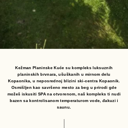
Kežman Planinske Kuće su kompleks luksuznih
planinskih brvnara, ušuškanih u mirnom delu
Kopaonika, u neposrednoj blizini ski-centra Kopaonik.
Osmišljen kao savršeno mesto za beg u prirodi gde
možeš iskusiti SPA na otvorenom, naš kompleks ti nudi
bazen sa kontrolisanom temperaturom vode, đakuzi i
saunu.