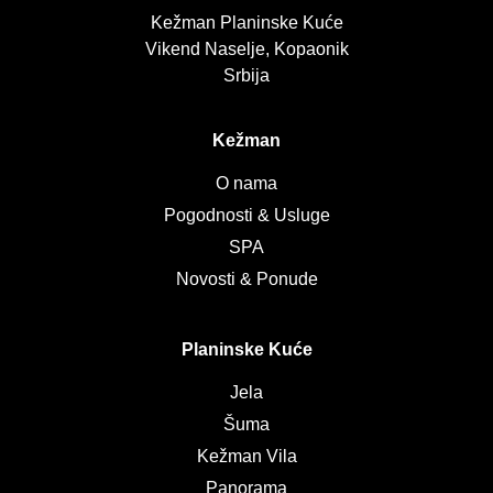
Kežman Planinske Kuće
Vikend Naselje, Kopaonik
Srbija
Kežman
O nama
Pogodnosti & Usluge
SPA
Novosti & Ponude
Planinske Kuće
Jela
Šuma
Kežman Vila
Panorama