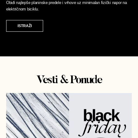
Obiđi najlepše planinske predele i vrhove uz minimalan fizički napor na
električnom biciklu.
ISTRAŽI
Vesti & Ponude