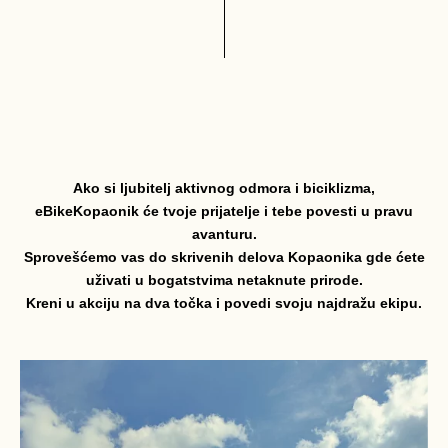
Ako si ljubitelj aktivnog odmora i biciklizma,
eBikeKopaonik će tvoje prijatelje i tebe povesti u pravu
avanturu.
Sprovešćemo vas do skrivenih delova Kopaonika gde ćete
uživati u bogatstvima netaknute prirode.
Kreni u akciju na dva točka i povedi svoju najdražu ekipu.