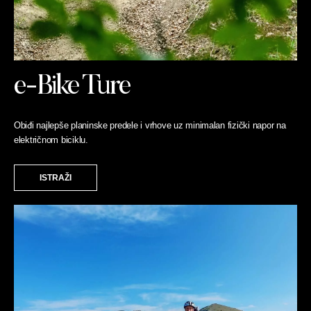
e-Bike Ture
Obiđi najlepše planinske predele i vrhove uz minimalan fizički napor na
električnom biciklu.
ISTRAŽI