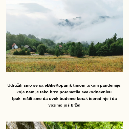
Udružili smo se sa eBikeKopanik timom tokom pandemije,
koja nam je tako brzo poremetila svakodnevnicu.
Ipak, rešili smo da uvek budemo korak ispred nje i da
vozimo još brže!