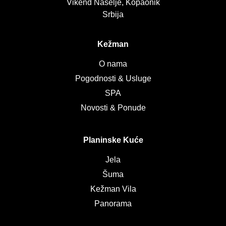
Vikend Naselje, Kopaonik
Srbija
Kežman
O nama
Pogodnosti & Usluge
SPA
Novosti & Ponude
Planinske Kuće
Jela
Šuma
Kežman Vila
Panorama