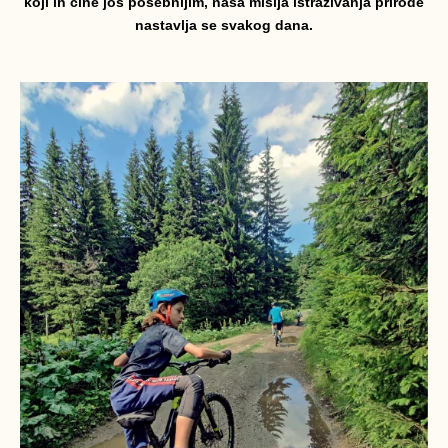
koji ih čine još posebnijim, naša misija istraživanja prirode
nastavlja se svakog dana.