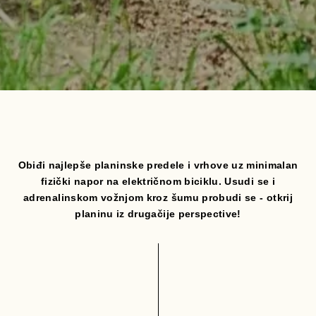
Obiđi najlepše planinske predele i vrhove uz minimalan
fizički napor na električnom biciklu.
Usudi se i
adrenalinskom vožnjom kroz šumu probudi se - otkrij
planinu iz drugačije perspective!